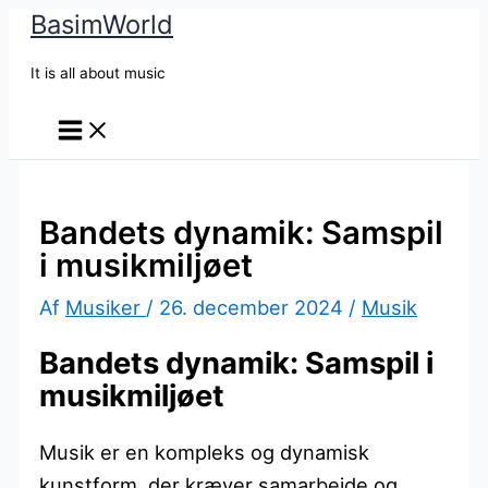
BasimWorld
Gå
til
It is all about music
indholdet
Bandets dynamik: Samspil
i musikmiljøet
Af
Musiker
/
26. december 2024
/
Musik
Bandets dynamik: Samspil i
musikmiljøet
Musik er en kompleks og dynamisk
kunstform, der kræver samarbejde og