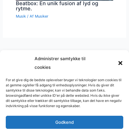
Beatbox: En unik fusion af lyd og
rytme.
Musik
/ Af
Musiker
Administrer samtykke til
cookies
Musik på
Wikipedia
?
Copyright © 2026 BasimWorld
For at give dig de bedste oplevelser bruger vi teknologier som cookies til
at gemme og/eller få adgang til enhedsoplysninger. Hvis du giver dit
Udviklet af
Webbureau.dk
samtykke til disse teknologier, kan vi behandle data som f.eks.
browsingadfærd eller unikke ID'er på dette websted. Hvis du ikke giver
Bygget med
WordPress
dit samtykke eller trækker dit samtykke tilbage, kan det have en negativ
indvirkning på visse funktioner og egenskaber.
Godkend
Restaurant