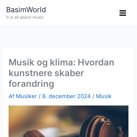
Gå
BasimWorld
til
It is all about music
indholdet
Musik og klima: Hvordan
kunstnere skaber
forandring
Af
Musiker
/
8. december 2024
/
Musik