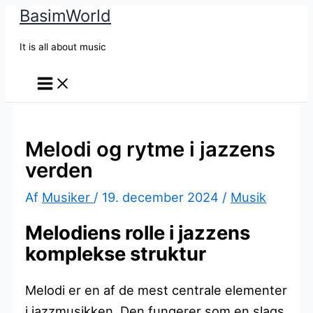
BasimWorld
Gå
til
It is all about music
indholdet
Melodi og rytme i jazzens
verden
Af
Musiker
/
19. december 2024
/
Musik
Melodiens rolle i jazzens
komplekse struktur
Melodi er en af de mest centrale elementer
i jazzmusikken. Den fungerer som en slags