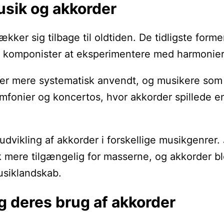
usik og akkorder
trækker sig tilbage til oldtiden. De tidligste f
omponister at eksperimentere med harmonier, hvi
er mere systematisk anvendt, og musikere som 
mfonier og koncertos, hvor akkorder spillede en
e udvikling af akkorder i forskellige musikgenr
 mere tilgængelig for masserne, og akkorder ble
musiklandskab.
g deres brug af akkorder