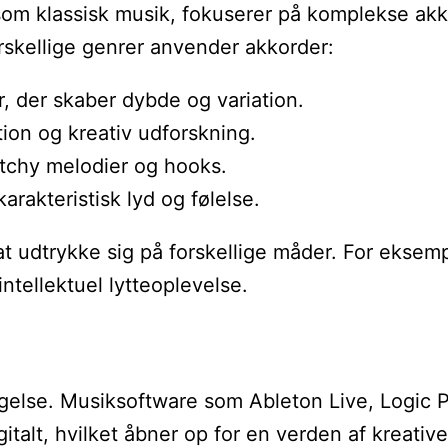
r, som klassisk musik, fokuserer på komplekse a
skellige genrer anvender akkorder:
, der skaber dybde og variation.
tion og kreativ udforskning.
atchy melodier og hooks.
rakteristisk lyd og følelse.
e at udtrykke sig på forskellige måder. For ekse
tellektuel lytteoplevelse.
dtagelse. Musiksoftware som Ableton Live, Logic
talt, hvilket åbner op for en verden af kreativ