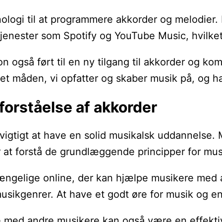
logi til at programmere akkorder og melodier. 
jenester som Spotify og YouTube Music, hvilket 
n også ført til en ny tilgang til akkorder og ko
 måden, vi opfatter og skaber musik på, og har 
orståelse af akkorder
 vigtigt at have en solid musikalsk uddannelse.
r at forstå de grundlæggende principper for mu
ngelige online, der kan hjælpe musikere med at 
usikgenrer. At have et godt øre for musik og en
e med andre musikere kan også være en effektiv