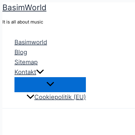
BasimWorld
Gå
til
It is all about music
indholdet
Basimworld
Blog
Sitemap
Kontakt
Cookiepolitik (EU)