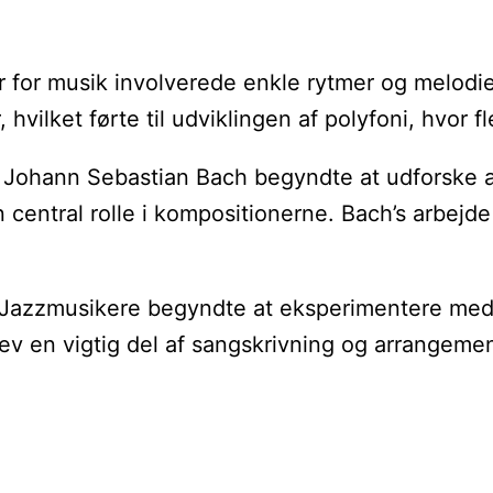
ormer for musik involverede enkle rytmer og melo
lket førte til udviklingen af polyfoni, hvor fle
Johann Sebastian Bach begyndte at udforske a
 central rolle i kompositionerne. Bach’s arbejd
er. Jazzmusikere begyndte at eksperimentere me
v en vigtig del af sangskrivning og arrangement