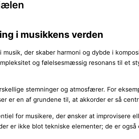
jælen
ing i musikkens verden
usik, der skaber harmoni og dybde i kompositio
ompleksitet og følelsesmæssig resonans til et s
forskellige stemninger og atmosfærer. For ekse
ser er en af grundene til, at akkorder er så cen
ntiel for musikere, der ønsker at improvisere e
er er ikke blot tekniske elementer; de er også