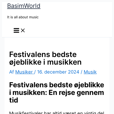
BasimWorld
Gå
til
It is all about music
indholdet
Festivalens bedste
øjeblikke i musikken
Af
Musiker
/
16. december 2024
/
Musik
Festivalens bedste øjeblikke
i musikken: En rejse gennem
tid
Musikfestivaler har altid været en vigtig del