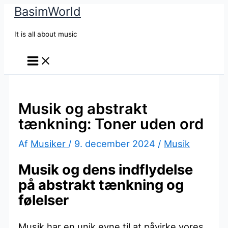
BasimWorld
Gå
til
It is all about music
indholdet
Musik og abstrakt
tænkning: Toner uden ord
Af
Musiker
/
9. december 2024
/
Musik
Musik og dens indflydelse
på abstrakt tænkning og
følelser
Musik har en unik evne til at påvirke vores