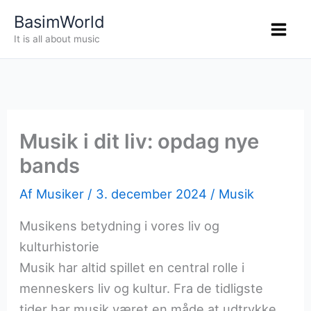
Gå
BasimWorld
til
It is all about music
indholdet
Musik i dit liv: opdag nye
bands
Af
Musiker
/
3. december 2024
/
Musik
Musikens betydning i vores liv og
kulturhistorie
Musik har altid spillet en central rolle i
menneskers liv og kultur. Fra de tidligste
tider har musik været en måde at udtrykke