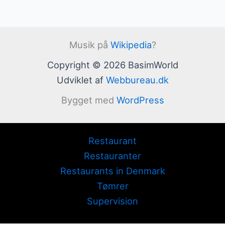
Musik på
Wikipedia
?
Copyright © 2026 BasimWorld
Udviklet af
Webbureau.dk
Bygget med
WordPress
Restaurant
Restauranter
Restaurants in Denmark
Tømrer
Supervision