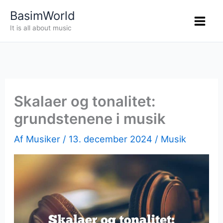
Gå
BasimWorld
til
It is all about music
indholdet
Skalaer og tonalitet:
grundstenene i musik
Af
Musiker
/
13. december 2024
/
Musik