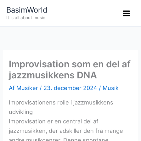
Gå
BasimWorld
til
It is all about music
indholdet
Improvisation som en del af
jazzmusikkens DNA
Af
Musiker
/
23. december 2024
/
Musik
Improvisationens rolle i jazzmusikkens
udvikling
Improvisation er en central del af
jazzmusikken, der adskiller den fra mange
andre musikgenrer. Denne spontane