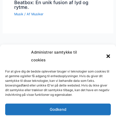
Beatbox: En unik fusion af lyd og
rytme.
Musik
/ Af
Musiker
Administrer samtykke til
cookies
Musik på
Wikipedia
?
Copyright © 2026 BasimWorld
For at give dig de bedste oplevelser bruger vi teknologier som cookies til
at gemme og/eller få adgang til enhedsoplysninger. Hvis du giver dit
Udviklet af
Webbureau.dk
samtykke til disse teknologier, kan vi behandle data som f.eks.
browsingadfærd eller unikke ID'er på dette websted. Hvis du ikke giver
Bygget med
WordPress
dit samtykke eller trækker dit samtykke tilbage, kan det have en negativ
indvirkning på visse funktioner og egenskaber.
Godkend
Restaurant