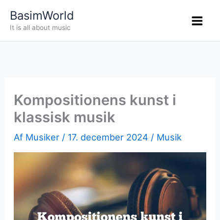
Gå
BasimWorld
til
It is all about music
indholdet
Kompositionens kunst i
klassisk musik
Af
Musiker
/
17. december 2024
/
Musik