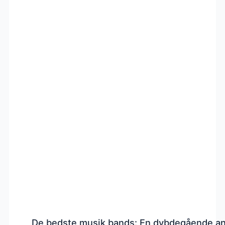
De bedste musik bands: En dybdegående a