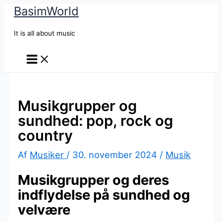
BasimWorld
Gå
til
It is all about music
indholdet
Musikgrupper og
sundhed: pop, rock og
country
Af
Musiker
/
30. november 2024
/
Musik
Musikgrupper og deres
indflydelse på sundhed og
velvære