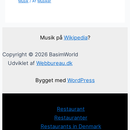
Musik
/ Af
Musiker
Musik på
Wikipedia
?
Copyright © 2026 BasimWorld
Udviklet af
Webbureau.dk
Bygget med
WordPress
Restaurant
Restauranter
Restaurants in Denmark