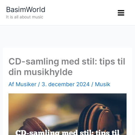
Gå
BasimWorld
til
It is all about music
indholdet
CD-samling med stil: tips til
din musikhylde
Af
Musiker
/
3. december 2024
/
Musik