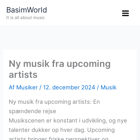
Gå
BasimWorld
til
It is all about music
indholdet
Ny musik fra upcoming
artists
Af
Musiker
/
12. december 2024
/
Musik
Ny musik fra upcoming artists: En
spændende rejse
Musikscenen er konstant i udvikling, og nye
talenter dukker op hver dag. Upcoming
artists bringer friske perspektiver og