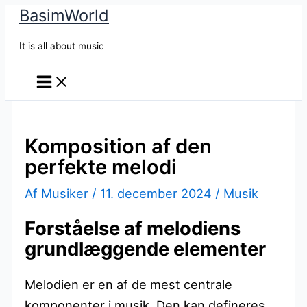
BasimWorld
Gå
til
It is all about music
indholdet
Komposition af den
perfekte melodi
Af
Musiker
/
11. december 2024
/
Musik
Forståelse af melodiens
grundlæggende elementer
Melodien er en af de mest centrale
komponenter i musik. Den kan defineres