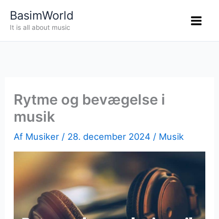
Gå
BasimWorld
til
It is all about music
indholdet
Rytme og bevægelse i
musik
Af
Musiker
/
28. december 2024
/
Musik