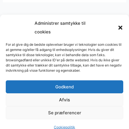
Administrer samtykke til
cookies
Musik på
Wikipedia
?
Copyright © 2026 BasimWorld
For at give dig de bedste oplevelser bruger vi teknologier som cookies til
at gemme og/eller få adgang til enhedsoplysninger. Hvis du giver dit
Udviklet af
Webbureau.dk
samtykke til disse teknologier, kan vi behandle data som f.eks.
browsingadfærd eller unikke ID'er på dette websted. Hvis du ikke giver
Bygget med
WordPress
dit samtykke eller trækker dit samtykke tilbage, kan det have en negativ
indvirkning på visse funktioner og egenskaber.
Godkend
Restaurant
Restauranter
Afvis
Restaurants in Denmark
Se præferencer
Tømrer
Supervision
Cookiepolitik