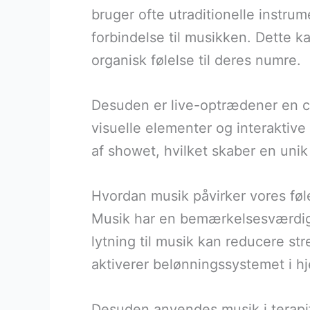
bruger ofte utraditionelle instr
forbindelse til musikken. Dette ka
organisk følelse til deres numre.
Desuden er live-optrædener en ce
visuelle elementer og interaktive 
af showet, hvilket skaber en uni
Hvordan musik påvirker vores føl
Musik har en bemærkelsesværdig ev
lytning til musik kan reducere st
aktiverer belønningssystemet i hj
Desuden anvendes musik i terapif