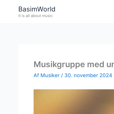
Gå
BasimWorld
til
It is all about music
indholdet
Musikgruppe med un
Af
Musiker
/
30. november 2024