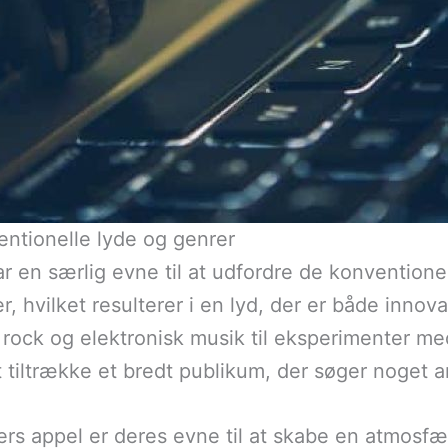
ntionelle lyde og genrer
 en særlig evne til at udfordre de konventione
r, hvilket resulterer i en lyd, der er både innova
f rock og elektronisk musik til eksperimenter me
at tiltrække et bredt publikum, der søger noget 
ers appel er deres evne til at skabe en atmosfæ