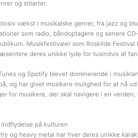
nrer og stilarter.
plosiv vækst i musikalske genrer, fra jazz og bl
ationer som radio, båndoptagere og senere CD-af
 publikum. Musikfestivaler som Roskilde Festival
ræsentere deres unikke lyde for tusindvis af fan
iTunes og Spotify blevet dominerende i musikla
på, og har givet musikere mulighed for at nå ud 
er for musikere, der skal navigere i en verden,
indflydelse på kulturen
ry og heavy metal har hver deres unikke karakte