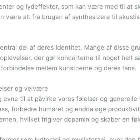
umenter og lydeffekter, som kan være med til at
n være alt fra brugen af synthesizere til akusti
ntral del af deres identitet. Mange af disse g
oplevelser, der gør koncerterne til noget helt s
k forbindelse mellem kunstnerne og deres fans.
elser og velvære
ne til at påvirke vores følelser og generelle v
ress, forbedre humøret og endda øge produktivit
ernen, hvilket frigiver dopamin og skaber en føl
ormer som lydterapi og musikterapi, hvor den 