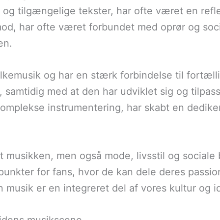
og tilgængelige tekster, har ofte været en refl
d, har ofte været forbundet med oprør og soci
en.
lkemusik og har en stærk forbindelse til fortæll
t, samtidig med at den har udviklet sig og tilp
komplekse instrumentering, har skabt en dediker
et musikken, men også mode, livsstil og sociale
unkter for fans, hvor de kan dele deres passi
 musik er en integreret del af vores kultur og id