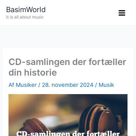
Gå
BasimWorld
til
It is all about music
indholdet
CD-samlingen der fortæller
din historie
Af
Musiker
/
28. november 2024
/
Musik