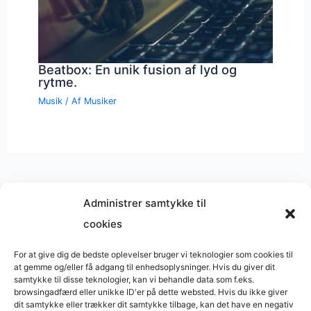
Beatbox: En unik fusion af lyd og
rytme.
Musik
/ Af
Musiker
Administrer samtykke til
cookies
Musik på
Wikipedia
?
Copyright © 2026 BasimWorld
For at give dig de bedste oplevelser bruger vi teknologier som cookies til
at gemme og/eller få adgang til enhedsoplysninger. Hvis du giver dit
Udviklet af
Webbureau.dk
samtykke til disse teknologier, kan vi behandle data som f.eks.
browsingadfærd eller unikke ID'er på dette websted. Hvis du ikke giver
Bygget med
WordPress
dit samtykke eller trækker dit samtykke tilbage, kan det have en negativ