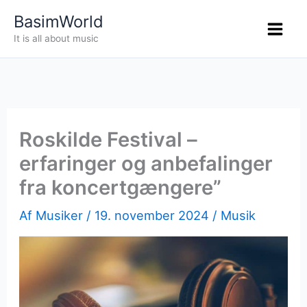
Gå
BasimWorld
til
It is all about music
indholdet
Roskilde Festival –
erfaringer og anbefalinger
fra koncertgængere”
Af
Musiker
/
19. november 2024
/
Musik