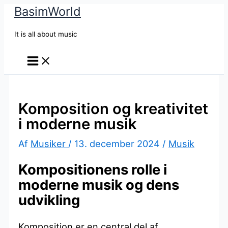
BasimWorld
Gå
til
It is all about music
indholdet
Komposition og kreativitet
i moderne musik
Af
Musiker
/
13. december 2024
/
Musik
Kompositionens rolle i
moderne musik og dens
udvikling
Komposition er en central del af