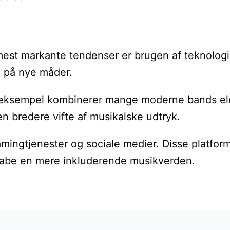
 mest markante tendenser er brugen af teknolog
m på nye måder.
For eksempel kombinerer mange moderne bands ele
en bredere vifte af musikalske udtryk.
eamingtjenester og sociale medier. Disse platf
 skabe en mere inkluderende musikverden.