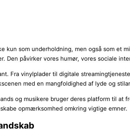
kke kun som underholdning, men også som et mid
nester. Den påvirker vores humør, vores sociale 
nt. Fra vinylplader til digitale streamingtjenes
sikscenen med en mangfoldighed af lyde og stilar
e bands og musikere bruger deres platform til a
 og skabe opmærksomhed omkring vigtige emner.
landskab