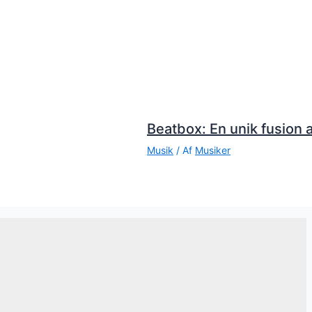
Beatbox: En unik fusion a
Musik
/ Af
Musiker