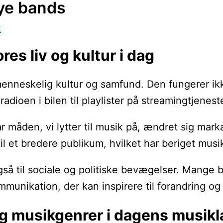
ye bands
k
es liv og kultur i dag
 menneskelig kultur og samfund. Den fungerer i
a radioen i bilen til playlister på streamingtje
r måden, vi lytter til musik på, ændret sig marka
 til et bredere publikum, hvilket har beriget mu
 også til sociale og politiske bevægelser. Mang
ommunikation, der kan inspirere til forandring
g musikgenrer i dagens musik