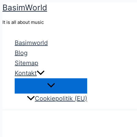
BasimWorld
Gå
til
It is all about music
indholdet
Basimworld
Blog
Sitemap
Kontakt
Cookiepolitik (EU)