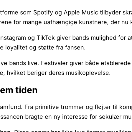
forme som Spotify og Apple Music tilbyder skræ
ørene for mange uafhængige kunstnere, der nu ka
om Instagram og TikTok giver bands mulighed for
 loyalitet og støtte fra fansen.
nye bands live. Festivaler giver både etablered
, hvilket beriger deres musikoplevelse.
nem tiden
ge samfund. Fra primitive trommer og fløjter til
ssancen bragte en ny interesse for sekulær mu