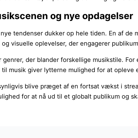
usikscenen og nye opdagelser
g nye tendenser dukker op hele tiden. En af de
e og visuelle oplevelser, der engagerer publiku
r genrer, der blander forskellige musikstile. 
il musik giver lytterne mulighed for at opleve 
ynligvis blive præget af en fortsat vækst i str
lighed for at nå ud til et globalt publikum og