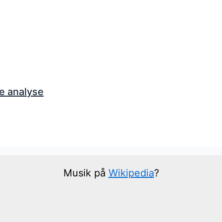
e analyse
Musik på
Wikipedia
?