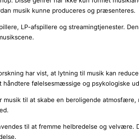
p-hop. Disse genrer har ikke kun formet musikl
ordan musik kunne produceres og præsenteres.
llere, LP-afspillere og streamingtjenester. Den
 musikscene.
kning har vist, at lytning til musik kan reduc
t håndtere følelsesmæssige og psykologiske ud
sik til at skabe en beroligende atmosfære, når
ed.
 anvendes til at fremme helbredelse og velvære. 
delse.