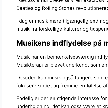
I det 20. århundrede så vi en eksplosiv
Beatles og Rolling Stones revolutioner
I dag er musik mere tilgængelig end nog
musik fra forskellige kulturer og tidspe
Musikens indflydelse på 
Musik har en bemærkelsesværdig indflyd
Musikterapi er blevet anerkendt som en
Desuden kan musik også fungere som en 
fokusere sindet og fremme en følelse af
Endelig er der en stigende interesse fo
underholdning; det kan også være et kraf