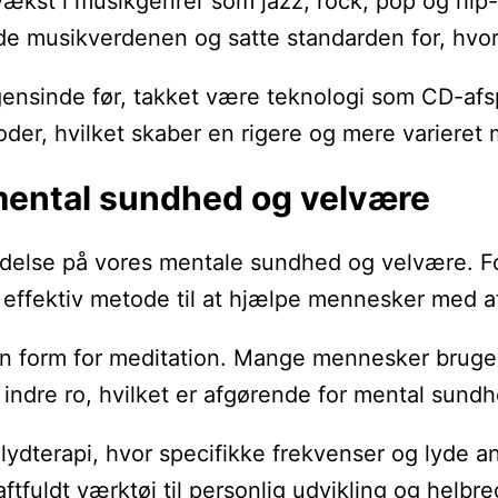
 vækst i musikgenrer som jazz, rock, pop og hi
ede musikverdenen og satte standarden for, hv
ensinde før, takket være teknologi som CD-afspi
rioder, hvilket skaber en rigere og mere varieret
mental sundhed og velvære
else på vores mentale sundhed og velvære. Fors
 effektiv metode til at hjælpe mennesker med a
form for meditation. Mange mennesker bruger mu
 indre ro, hvilket er afgørende for mental sundh
r lydterapi, hvor specifikke frekvenser og lyde
tfuldt værktøj til personlig udvikling og helbre