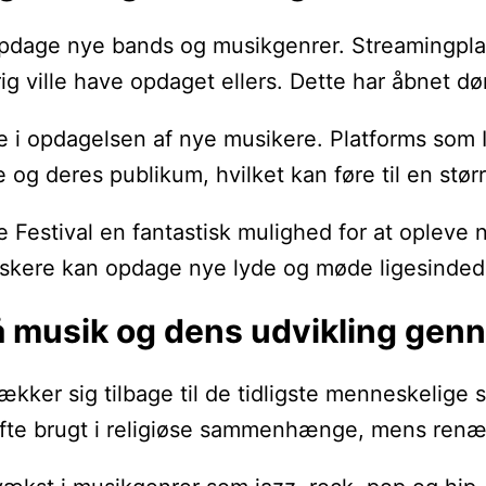
opdage nye bands og musikgenrer. Streamingplat
rig ville have opdaget ellers. Dette har åbnet d
olle i opdagelsen af nye musikere. Platforms s
g deres publikum, hvilket kan føre til en større
 Festival en fantastisk mulighed for at opleve 
skere kan opdage nye lyde og møde ligesindede
å musik og dens udvikling gen
trækker sig tilbage til de tidligste menneskeli
ofte brugt i religiøse sammenhænge, mens renæ