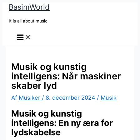
BasimWorld
Gå
til
It is all about music
indholdet
Musik og kunstig
intelligens: Når maskiner
skaber lyd
Af
Musiker
/
8. december 2024
/
Musik
Musik og kunstig
intelligens: En ny æra for
lydskabelse