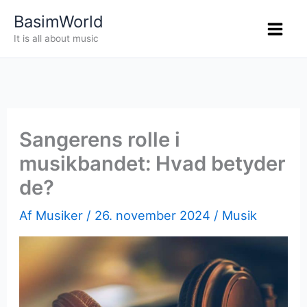
Gå
BasimWorld
til
It is all about music
indholdet
Sangerens rolle i
musikbandet: Hvad betyder
de?
Af
Musiker
/
26. november 2024
/
Musik