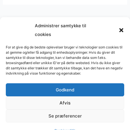
Administrer samtykke til
cookies
Musik på
Wikipedia
?
Copyright © 2026 BasimWorld
For at give dig de bedste oplevelser bruger vi teknologier som cookies til
at gemme og/eller få adgang til enhedsoplysninger. Hvis du giver dit
Udviklet af
Webbureau.dk
samtykke til disse teknologier, kan vi behandle data som f.eks.
browsingadfærd eller unikke ID'er på dette websted. Hvis du ikke giver
Bygget med
WordPress
dit samtykke eller trækker dit samtykke tilbage, kan det have en negativ
indvirkning på visse funktioner og egenskaber.
Godkend
Restaurant
Restauranter
Afvis
Restaurants in Denmark
Se præferencer
Tømrer
Supervision