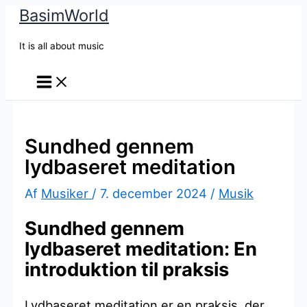
BasimWorld
Gå
til
It is all about music
indholdet
Sundhed gennem
lydbaseret meditation
Af
Musiker
/
7. december 2024
/
Musik
Sundhed gennem
lydbaseret meditation: En
introduktion til praksis
Lydbaseret meditation er en praksis, der