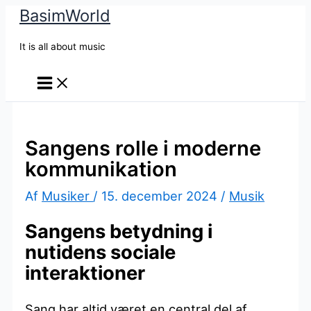
BasimWorld
Gå
til
It is all about music
indholdet
Sangens rolle i moderne
kommunikation
Af
Musiker
/
15. december 2024
/
Musik
Sangens betydning i
nutidens sociale
interaktioner
Sang har altid været en central del af