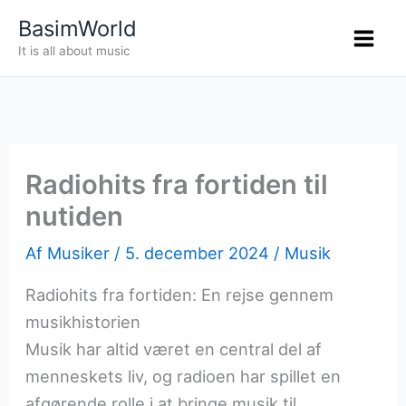
Gå
BasimWorld
til
It is all about music
indholdet
Radiohits fra fortiden til
nutiden
Af
Musiker
/
5. december 2024
/
Musik
Radiohits fra fortiden: En rejse gennem
musikhistorien
Musik har altid været en central del af
menneskets liv, og radioen har spillet en
afgørende rolle i at bringe musik til