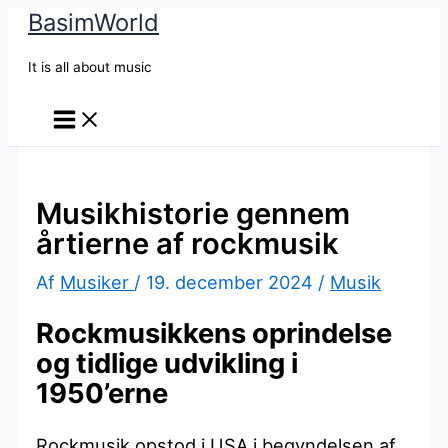
BasimWorld
Gå
til
It is all about music
indholdet
Musikhistorie gennem
årtierne af rockmusik
Af
Musiker
/
19. december 2024
/
Musik
Rockmusikkens oprindelse
og tidlige udvikling i
1950’erne
Rockmusik opstod i USA i begyndelsen af