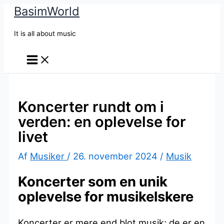
BasimWorld
Gå
til
It is all about music
indholdet
Koncerter rundt om i
verden: en oplevelse for
livet
Af
Musiker
/
26. november 2024
/
Musik
Koncerter som en unik
oplevelse for musikelskere
Koncerter er mere end blot musik; de er en