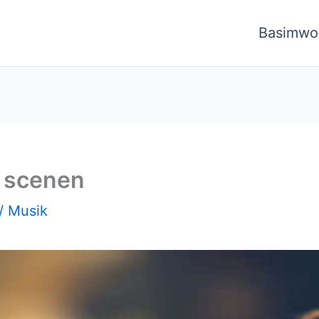
Basimwo
å scenen
/
Musik