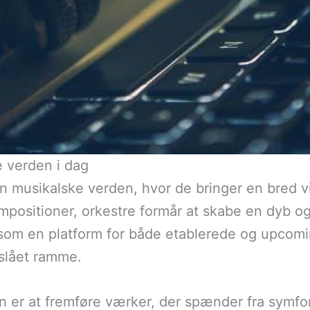
e verden i dag
n musikalske verden, hvor de bringer en bred vifte
mpositioner, orkestre formår at skabe en dyb og 
som en platform for både etablerede og upcomi
slået ramme.
ion er at fremføre værker, der spænder fra symfo