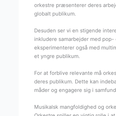
orkestre præsenterer deres arbejd
globalt publikum.
Desuden ser vi en stigende intere
inkludere samarbejder med pop- 
eksperimenterer også med multime
et yngre publikum.
For at forblive relevante må orkes
deres publikum. Dette kan indebæ
måder og engagere sig i samfun
Musikalsk mangfoldighed og orkes
Orkestre spiller en vigtig rolle 