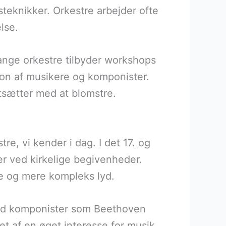
eknikker. Orkestre arbejder ofte
lse.
ange orkestre tilbyder workshops
ion af musikere og komponister.
rtsætter med at blomstre.
re, vi kender i dag. I det 17. og
er ved kirkelige begivenheder.
ere og mere kompleks lyd.
 med komponister som Beethoven
et af en øget interesse for musik