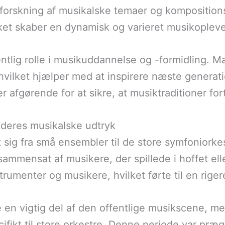
orskning af musikalske temaer og kompositionst
ket skaber en dynamisk og varieret musikopleve
ntlig rolle i musikuddannelse og -formidling. M
hvilket hjælper med at inspirere næste generat
afgørende for at sikre, at musiktraditioner fo
g deres musikalske udtryk
t sig fra små ensembler til de store symfoniorkest
sammensat af musikere, der spillede i hoffet ell
trumenter og musikere, hvilket førte til en rig
re en vigtig del af den offentlige musikscene,
fikt til store orkestre. Denne periode var præg