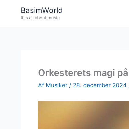
Gå
BasimWorld
til
It is all about music
indholdet
Orkesterets magi p
Af
Musiker
/
28. december 2024