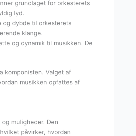
anner grundlaget for orkesterets
ldig lyd.
e og dybde til orkesterets
mferende klange.
øtte og dynamik til musikken. De
a komponisten. Valget af
vordan musikken opfattes af
er og muligheder. Den
hvilket påvirker, hvordan