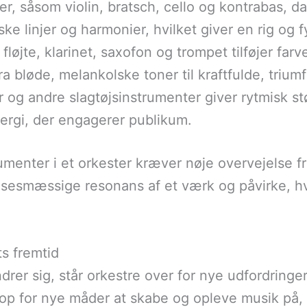
er, såsom violin, bratsch, cello og kontrabas, d
ke linjer og harmonier, hvilket giver en rig og fy
fløjte, klarinet, saxofon og trompet tilføjer farv
fra bløde, melankolske toner til kraftfulde, triu
 og andre slagtøjsinstrumenter giver rytmisk st
rgi, der engagerer publikum.
enter i et orkester kræver nøje overvejelse fr
lsesmæssige resonans af et værk og påvirke, h
s fremtid
rer sig, står orkestre over for nye udfordring
 op for nye måder at skabe og opleve musik på, 