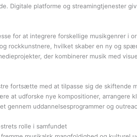
e. Digitale platforme og streamingtjenester giv
sse for at integrere forskellige musikgenrer i 
og rockkunstnere, hvilket skaber en ny og sp
dieprojekter, der kombinerer musik med visuell
tre fortsætte med at tilpasse sig de skiftende m
re at udforske nye kompositioner, arrangere k
det gennem uddannelsesprogrammer og outreach
trets rolle i samfundet
i at fremme musikalsk mangfoldighed og kulturel