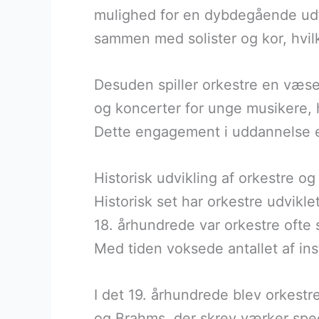
mulighed for en dybdegående udf
sammen med solister og kor, hvil
Desuden spiller orkestre en væse
og koncerter for unge musikere, 
Dette engagement i uddannelse er 
Historisk udvikling af orkestre o
Historisk set har orkestre udvikle
18. århundrede var orkestre ofte 
Med tiden voksede antallet af ins
I det 19. århundrede blev orkest
og Brahms, der skrev værker speci