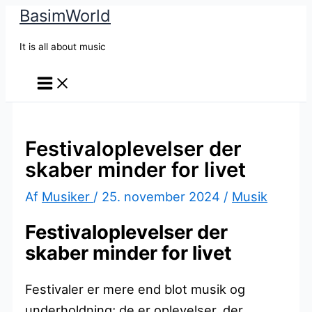
BasimWorld
Gå
til
It is all about music
indholdet
Festivaloplevelser der
skaber minder for livet
Af
Musiker
/
25. november 2024
/
Musik
Festivaloplevelser der
skaber minder for livet
Festivaler er mere end blot musik og
underholdning; de er oplevelser, der