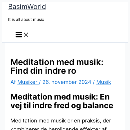
BasimWorld
Gå
til
It is all about music
indholdet
Meditation med musik:
Find din indre ro
Af
Musiker
/
26. november 2024
/
Musik
Meditation med musik: En
vej til indre fred og balance
Meditation med musik er en praksis, der
kombinerer de beroligende effekter af