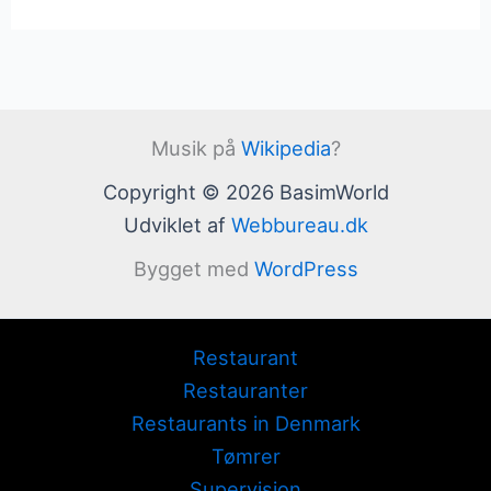
Musik på
Wikipedia
?
Copyright © 2026 BasimWorld
Udviklet af
Webbureau.dk
Bygget med
WordPress
Restaurant
Restauranter
Restaurants in Denmark
Tømrer
Supervision