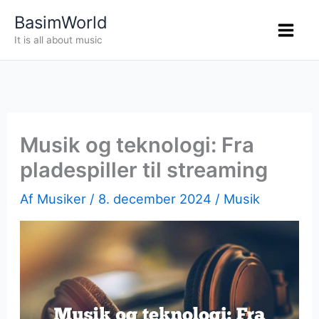
Gå
BasimWorld
til
It is all about music
indholdet
Musik og teknologi: Fra
pladespiller til streaming
Af
Musiker
/
8. december 2024
/
Musik