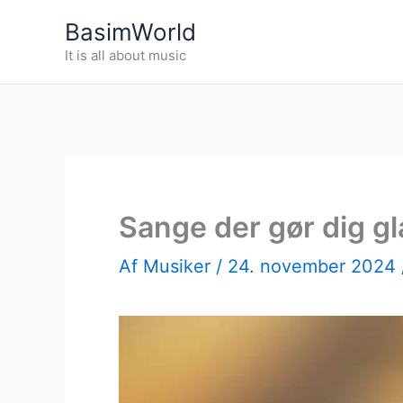
Gå
BasimWorld
til
It is all about music
indholdet
Sange der gør dig g
Af
Musiker
/
24. november 2024