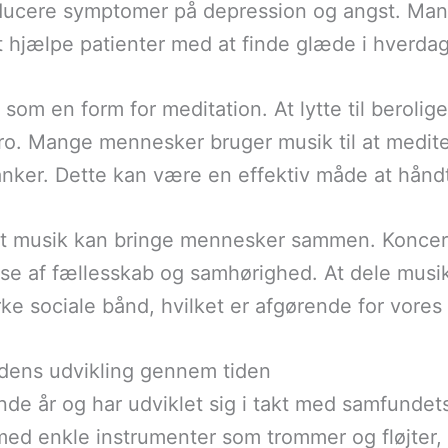
reducere symptomer på depression og angst. Man
t hjælpe patienter med at finde glæde i hverda
om en form for meditation. At lytte til beroli
 ro. Mange mennesker bruger musik til at mediter
 tanker. Dette kan være en effektiv måde at hånd
 at musik kan bringe mennesker sammen. Koncerte
else af fællesskab og samhørighed. At dele mu
yrke sociale bånd, hvilket er afgørende for vore
 dens udvikling gennem tiden
nde år og har udviklet sig i takt med samfundets 
 med enkle instrumenter som trommer og fløjter,