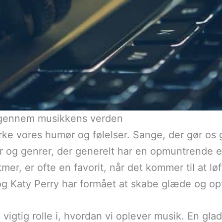
e gennem musikkens verden
rke vores humør og følelser. Sange, der gør os g
r og genrer, der generelt har en opmuntrende 
, er ofte en favorit, når det kommer til at lø
og Katy Perry har formået at skabe glæde og op
 vigtig rolle i, hvordan vi oplever musik. En gl