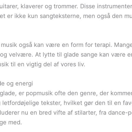
uitarer, klaverer og trommer. Disse instrumenter
 Det er ikke kun sangteksterne, men også den mu
 musik også kan være en form for terapi. Mange
g velvære. At lytte til glade sange kan være e
ik til en vigtig del af vores liv.
e og energi
s glade, er popmusik ofte den genre, der kommer
letfordøjelige tekster, hvilket gør den til en f
derer nu en bred vifte af stilarter, fra dance-pop
ynge med.