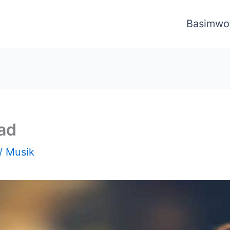
Basimwo
lad
/
Musik