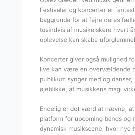
Oplev glæden ved musik gennem f
Festivaler og koncerter er fanta
baggrunde for at fejre deres fælle
tusindvis af musikelskere hvert å
oplevelse kan skabe uforglemmel
Koncerter giver også mulighed fo
live kan være en overvældende o
publikum synger med og danser, sk
øjeblikke, at musikkens magi virke
Endelig er det værd at nævne, at 
platform for upcoming bands og mu
dynamisk musikscene, hvor nye ly