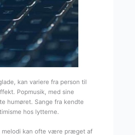
lade, kan variere fra person til
effekt. Popmusik, med sine
fte humøret. Sange fra kendte
timisme hos lytterne.
ad melodi kan ofte være præget af