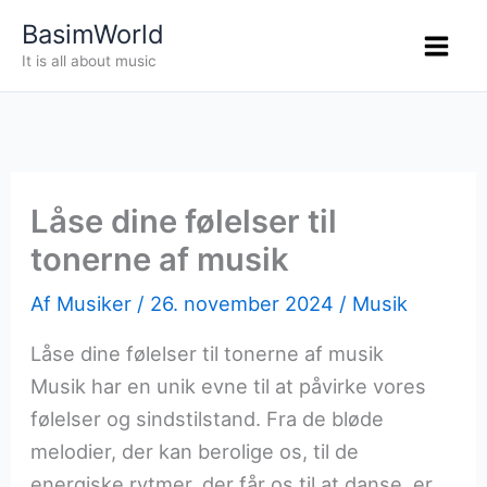
Gå
BasimWorld
til
It is all about music
indholdet
Låse dine følelser til
tonerne af musik
Af
Musiker
/
26. november 2024
/
Musik
Låse dine følelser til tonerne af musik
Musik har en unik evne til at påvirke vores
følelser og sindstilstand. Fra de bløde
melodier, der kan berolige os, til de
energiske rytmer, der får os til at danse, er