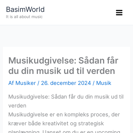
Gå
BasimWorld
til
It is all about music
indholdet
Musikudgivelse: Sådan får
du din musik ud til verden
Af
Musiker
/
26. december 2024
/
Musik
Musikudgivelse: Sådan får du din musik ud til
verden
Musikudgivelse er en kompleks proces, der
kræver både kreativitet og strategisk
planlægning. Uanset om du er en upcoming