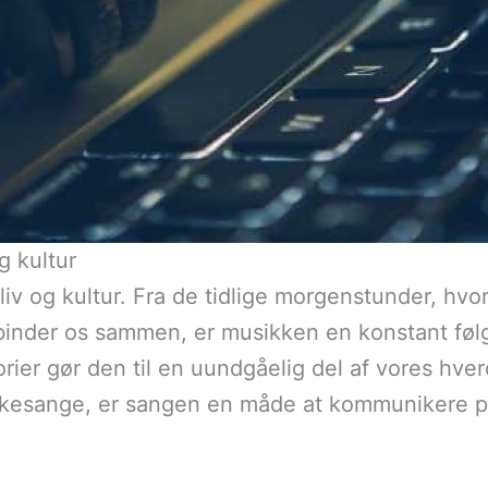
g kultur
liv og kultur. Fra de tidlige morgenstunder, hvor
n binder os sammen, er musikken en konstant føl
orier gør den til en uundgåelig del af vores hve
folkesange, er sangen en måde at kommunikere 