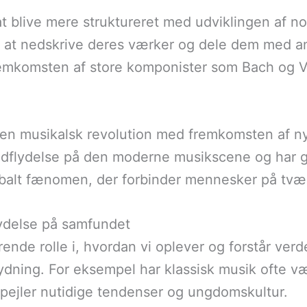
t blive mere struktureret med udviklingen af n
er at nedskrive deres værker og dele dem med 
emkomsten af store komponister som Bach og Viv
 en musikalsk revolution med fremkomsten af n
ndflydelse på den moderne musikscene og har gi
obalt fænomen, der forbinder mennesker på tvær
lydelse på samfundet
rende rolle i, hvordan vi oplever og forstår ver
etydning. For eksempel har klassisk musik ofte
spejler nutidige tendenser og ungdomskultur.