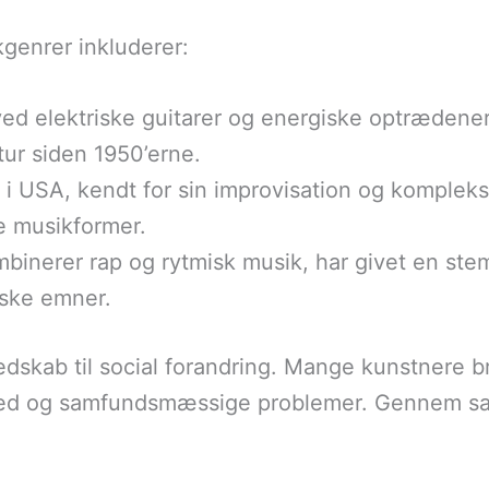
genrer inkluderer:
ed elektriske guitarer og energiske optrædener,
ur siden 1950’erne.
 i USA, kendt for sin improvisation og kompleks
e musikformer.
mbinerer rap og rytmisk musik, har givet en st
iske emner.
dskab til social forandring. Mange kunstnere br
ed og samfundsmæssige problemer. Gennem sang 