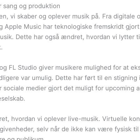
r sang og produktion
n, vi skaber og oplever musik på. Fra digitale o
 Apple Music har teknologiske fremskridt gjort 
sik. Dette har også ændret, hvordan vi lytter til
.
og FL Studio giver musikere mulighed for at e
igere var umulig. Dette har ført til en stigning
ociale medier gjort det muligt for upcoming art
eselskab.
, hvordan vi oplever live-musik. Virtuelle konc
egivenheder, selv når de ikke kan være fysisk ti
re og publikum.