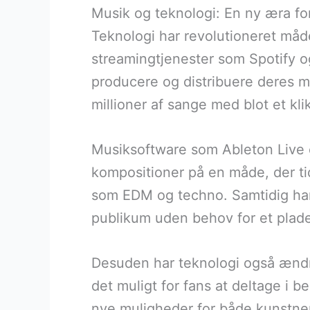
Musik og teknologi: En ny æra fo
Teknologi har revolutioneret måde
streamingtjenester som Spotify og
producere og distribuere deres mu
millioner af sange med blot et klik
Musiksoftware som Ableton Live 
kompositioner på en måde, der tidl
som EDM og techno. Samtidig har s
publikum uden behov for et plad
Desuden har teknologi også ændret
det muligt for fans at deltage i b
nye muligheder for både kunstne