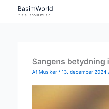
Gå
BasimWorld
til
It is all about music
indholdet
Sangens betydning i 
Af
Musiker
/
13. december 2024