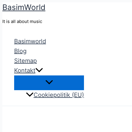
BasimWorld
Gå
til
It is all about music
indholdet
Basimworld
Blog
Sitemap
Kontakt
Cookiepolitik (EU)