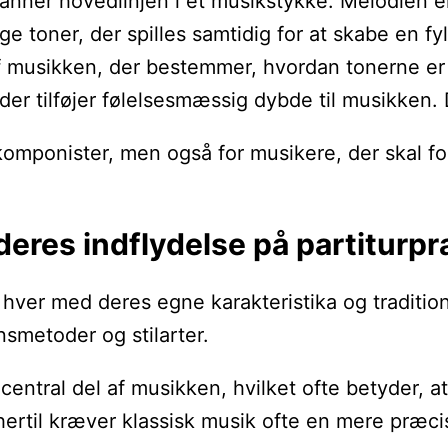
danner hovedlinjen i et musikstykke. Melodien 
ge toner, der spilles samtidig for at skabe en f
f musikken, der bestemmer, hvordan tonerne er 
e, der tilføjer følelsesmæssig dybde til musikke
 komponister, men også for musikere, der skal 
res indflydelse på partiturpr
hver med deres egne karakteristika og traditione
nsmetoder og stilarter.
central del af musikken, hvilket ofte betyder, a
ertil kræver klassisk musik ofte en mere præcis o