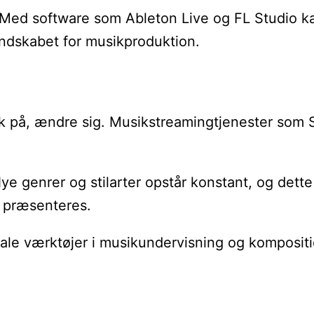
s. Med software som Ableton Live og FL Studio
landskabet for musikproduktion.
 på, ændre sig. Musikstreamingtjenester som Spo
Nye genrer og stilarter opstår konstant, og det
n præsenteres.
gitale værktøjer i musikundervisning og komposit