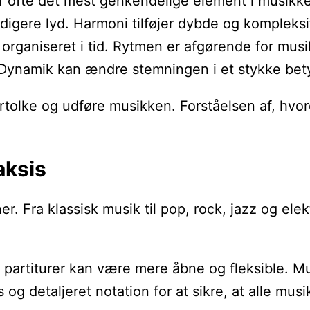
er ofte det mest genkendelige element i musikk
yldigere lyd. Harmoni tilføjer dybde og kompleksi
organiseret i tid. Rytmen er afgørende for mu
n. Dynamik kan ændre stemningen i et stykke bety
fortolke og udføre musikken. Forståelsen af, hv
aksis
r. Fra klassisk musik til pop, rock, jazz og elek
t partiturer kan være mere åbne og fleksible. Mus
g detaljeret notation for at sikre, at alle musik