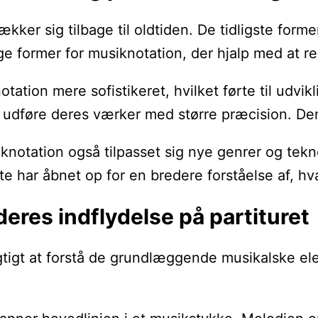
rækker sig tilbage til oldtiden. De tidligste fo
e former for musiknotation, der hjalp med at re
tion mere sofistikeret, hvilket førte til udvik
t udføre deres værker med større præcision. Den
notation også tilpasset sig nye genrer og teknol
tte har åbnet op for en bredere forståelse af,
eres indflydelse på partituret
igtigt at forstå de grundlæggende musikalske ele