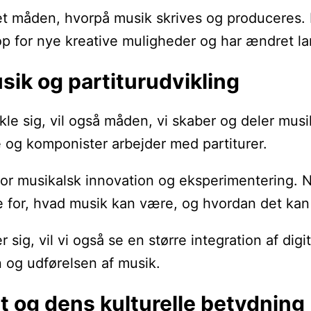
ret måden, hvorpå musik skrives og producere
t op for nye kreative muligheder og har ændret 
sik og partiturudvikling
e sig, vil også måden, vi skaber og deler musik
 og komponister arbejder med partiturer.
for musikalsk innovation og eksperimentering. 
e for, hvad musik kan være, og hvordan det ka
r sig, vil vi også se en større integration af di
 og udførelsen af musik.
t og dens kulturelle betydning