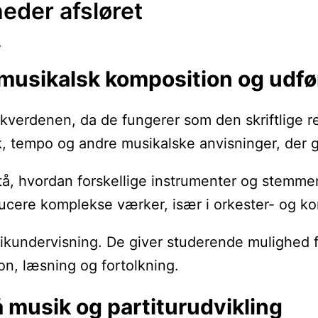
eder afsløret
k
 musikalsk komposition og udfø
usikverdenen, da de fungerer som den skriftlige
k, tempo og andre musikalske anvisninger, der g
stå, hvordan forskellige instrumenter og stemme
oducere komplekse værker, især i orkester- og 
sikundervisning. De giver studerende mulighed 
on, læsning og fortolkning.
å musik og partiturudvikling