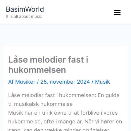
Gå
BasimWorld
til
It is all about music
indholdet
Låse melodier fast i
hukommelsen
Af
Musiker
/
25. november 2024
/
Musik
Låse melodier fast i hukommelsen: En guide
til musikalsk hukommelse
Musik har en unik evne til at forblive i vores
hukommelse, ofte i mange år. Når vi hører en
sang, kan den vække minder og følelser,