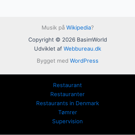
Musik på
Wikipedia
?
Copyright © 2026 BasimWorld
Udviklet af
Webbureau.dk
Bygget med
WordPress
Restaurant
Restauranter
Restaurants in Denmark
Tømrer
Supervision