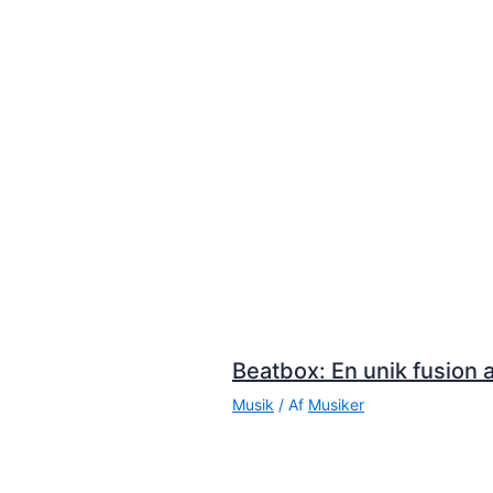
Beatbox: En unik fusion a
Musik
/ Af
Musiker