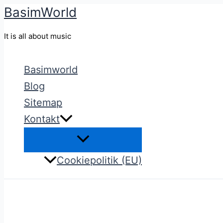
BasimWorld
Gå
til
It is all about music
indholdet
Basimworld
Blog
Sitemap
Kontakt
Cookiepolitik (EU)