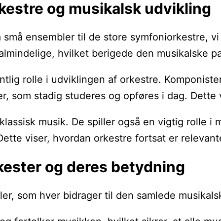
rkestre og musikalsk udvikling
fra små ensembler til de store symfoniorkestre, 
mindelige, hvilket berigede den musikalske pal
ntlig rolle i udviklingen af orkestre. Komponis
, som stadig studeres og opføres i dag. Dette v
l klassisk musik. De spiller også en vigtig rol
tte viser, hvordan orkestre fortsat er relevant
orkester og deres betydning
ller, som hver bidrager til den samlede musikals