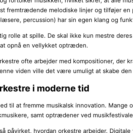
og fortolker musikken, hvilket sikrer, at alle mus
st fremtrædende melodiske linjer og tilføjer en 
blæsere, percussion) har sin egen klang og funkti
tig rolle at spille. De skal ikke kun mestre der
r at opnå en vellykket optræden.
rkestre ofte arbejder med kompositioner, der kræ
nne viden ville det være umuligt at skabe den 
rkestre i moderne tid
ed til at fremme musikalsk innovation. Mange or
kmusikere, samt optrædener ved musikfestival
å påvirket, hvordan orkestre arbejder. Digitale