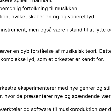
ikere spiller i harmoni.
personlig fortolkning til musikken.
on, hvilket skaber en rig og varieret lyd.
es instrument, men også være i stand til at lyt
ver en dyb forståelse af musikalsk teori. Dette
komplekse lyd, som et orkester er kendt for.
kestre eksperimenterer med nye genrer og stilar
er, hvor de præsenterer nye og spændende vær
 værktøjer og software til musikproduktion gør