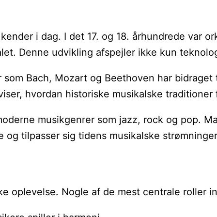
vi kender i dag. I det 17. og 18. århundrede var
et. Denne udvikling afspejler ikke kun teknolog
ter som Bach, Mozart og Beethoven har bidraget 
iser, hvordan historiske musikalske traditioner
le i moderne musikgenrer som jazz, rock og pop.
e og tilpasser sig tidens musikalske strømninger
ke oplevelse. Nogle af de mest centrale roller i