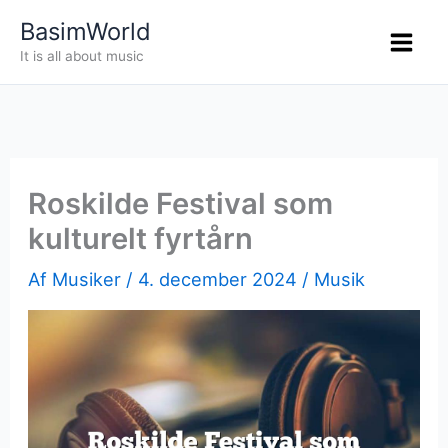
Gå
BasimWorld
til
It is all about music
indholdet
Roskilde Festival som
kulturelt fyrtårn
Af
Musiker
/
4. december 2024
/
Musik