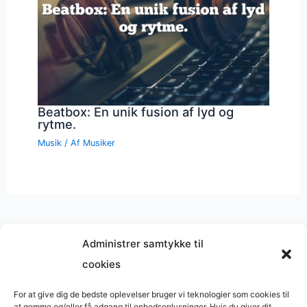
Beatbox: En unik fusion af lyd og
rytme.
Musik
/ Af
Musiker
Administrer samtykke til
cookies
Musik på
Wikipedia
?
Copyright © 2026 BasimWorld
For at give dig de bedste oplevelser bruger vi teknologier som cookies til
at gemme og/eller få adgang til enhedsoplysninger. Hvis du giver dit