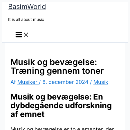
BasimWorld
Gå
til
It is all about music
indholdet
Musik og bevægelse:
Træning gennem toner
Af
Musiker
/
8. december 2024
/
Musik
Musik og bevægelse: En
dybdegående udforskning
af emnet
Musik og bevægelse er to elementer, der