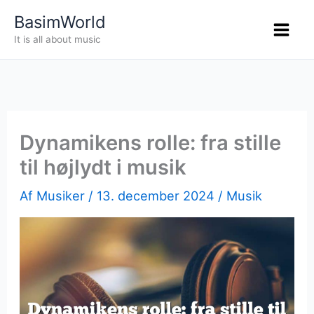
Gå
BasimWorld
til
It is all about music
indholdet
Dynamikens rolle: fra stille
til højlydt i musik
Af
Musiker
/
13. december 2024
/
Musik