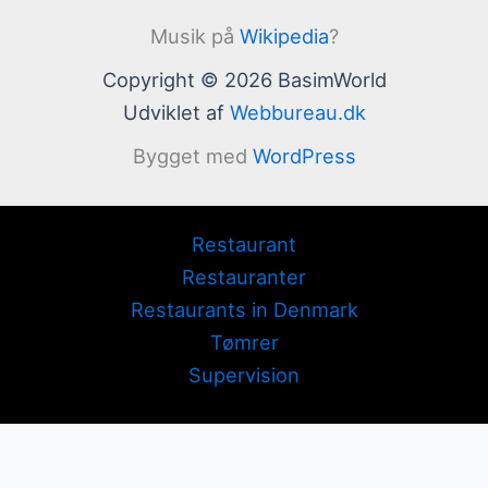
Musik på
Wikipedia
?
Copyright © 2026 BasimWorld
Udviklet af
Webbureau.dk
Bygget med
WordPress
Restaurant
Restauranter
Restaurants in Denmark
Tømrer
Supervision