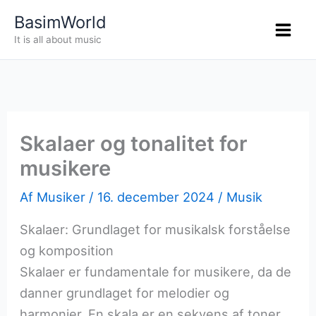
Gå
BasimWorld
til
It is all about music
indholdet
Skalaer og tonalitet for
musikere
Af
Musiker
/
16. december 2024
/
Musik
Skalaer: Grundlaget for musikalsk forståelse
og komposition
Skalaer er fundamentale for musikere, da de
danner grundlaget for melodier og
harmonier. En skala er en sekvens af toner,