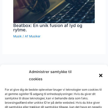
Beatbox: En unik fusion af lyd og
rytme.
Musik
/ Af
Musiker
Administrer samtykke til
cookies
Musik på
Wikipedia
?
Copyright © 2026 BasimWorld
For at give dig de bedste oplevelser bruger vi teknologier som cookies til
at gemme og/eller få adgang til enhedsoplysninger. Hvis du giver dit
Udviklet af
Webbureau.dk
samtykke til disse teknologier, kan vi behandle data som f.eks.
browsingadfærd eller unikke ID'er på dette websted. Hvis du ikke giver
Bygget med
WordPress
dit samtykke eller trækker dit samtykke tilbage, kan det have en negativ