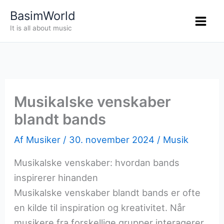
Gå
BasimWorld
til
It is all about music
indholdet
Musikalske venskaber
blandt bands
Af
Musiker
/
30. november 2024
/
Musik
Musikalske venskaber: hvordan bands
inspirerer hinanden
Musikalske venskaber blandt bands er ofte
en kilde til inspiration og kreativitet. Når
musikere fra forskellige grupper interagerer,