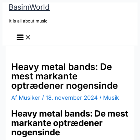
BasimWorld
Gå
til
It is all about music
indholdet
Heavy metal bands: De
mest markante
optrædener nogensinde
Af
Musiker
/
18. november 2024
/
Musik
Heavy metal bands: De mest
markante optrædener
nogensinde