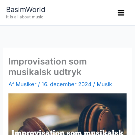
Gå
BasimWorld
til
It is all about music
indholdet
Improvisation som
musikalsk udtryk
Af
Musiker
/
16. december 2024
/
Musik