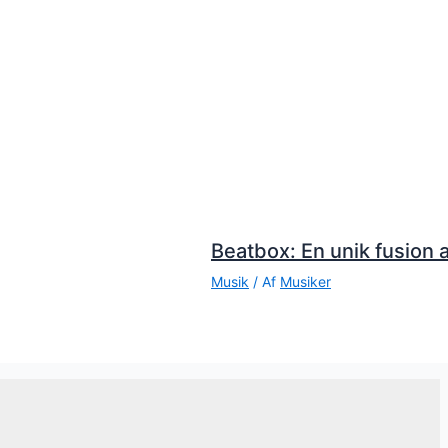
Beatbox: En unik fusion a
Musik
/ Af
Musiker