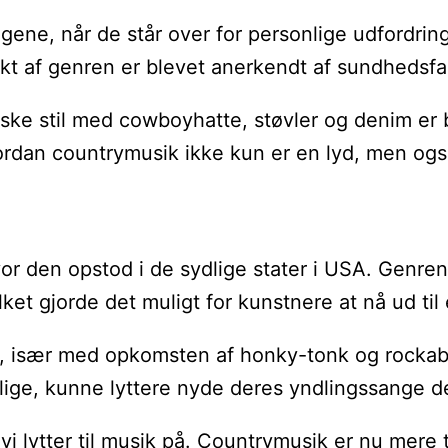
ene, når de står over for personlige udfordring
ekt af genren er blevet anerkendt af sundhedsfa
ske stil med cowboyhatte, støvler og denim er b
hvordan countrymusik ikke kun er en lyd, men ogs
r den opstod i de sydlige stater i USA. Genren b
ket gjorde det muligt for kunstnere at nå ud til
 især med opkomsten af honky-tonk og rockabil
elige, kunne lyttere nyde deres yndlingssange 
i lytter til musik på. Countrymusik er nu mere t