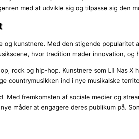
 genren med at udvikle sig og tilpasse sig den
t
re og kunstnere. Med den stigende popularitet a
ikscene, hvor tradition møder innovation, og h
op, rock og hip-hop. Kunstnere som Lil Nas X h
ge countrymusikken ind i nye musikalske territo
tid. Med fremkomsten af sociale medier og strea
ye måder at engagere deres publikum på. Som re