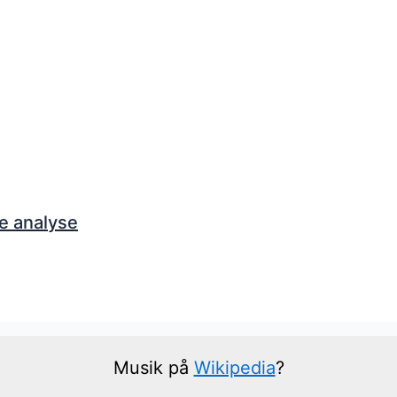
e analyse
Musik på
Wikipedia
?