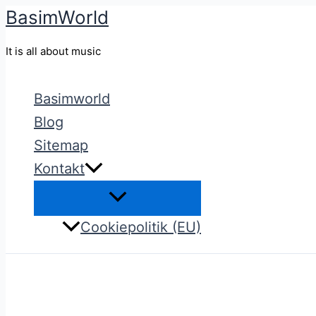
BasimWorld
Gå
til
It is all about music
indholdet
Basimworld
Blog
Sitemap
Kontakt
Cookiepolitik (EU)