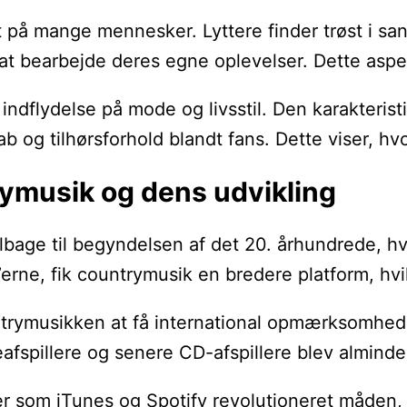
på mange mennesker. Lyttere finder trøst i sang
d at bearbejde deres egne oplevelser. Dette asp
dflydelse på mode og livsstil. Den karakteristi
kab og tilhørsforhold blandt fans. Dette viser, 
rymusik og dens udvikling
bage til begyndelsen af det 20. århundrede, hvo
erne, fik countrymusik en bredere platform, hvil
trymusikken at få international opmærksomhed,
eafspillere og senere CD-afspillere blev almind
er som iTunes og Spotify revolutioneret måden, v