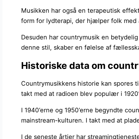
Musikken har også en terapeutisk effekt 
form for lydterapi, der hjælper folk me
Desuden har countrymusik en betydelig in
denne stil, skaber en følelse af fælless
Historiske data om count
Countrymusikkens historie kan spores til
takt med at radioen blev populær i 1920’
I 1940’erne og 1950’erne begyndte coun
mainstream-kulturen. I takt med at plad
I de seneste årtier har streamingtjenest