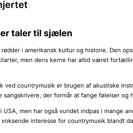
jertet
 taler til sjælen
 rødder i amerikansk kultur og historie. Den o
e stilarter, men dens kerne har altid været fort
ed countrymusik er brugen af akustiske instrum
sangskrivere, der formår at fange følelser og hi
 i USA, men har også vundet indpas i mange and
n voksende interesse for countrymusik blandt d