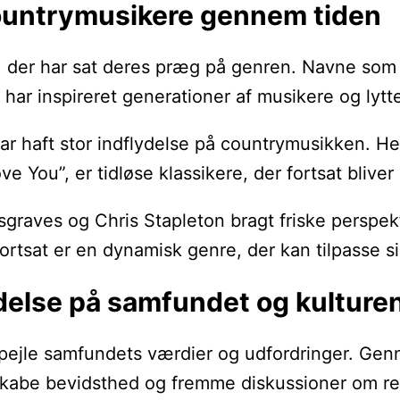
untrymusikere gennem tiden
 der har sat deres præg på genren. Navne som J
ar inspireret generationer af musikere og lytt
ar haft stor indflydelse på countrymusikken. H
e You”, er tidløse klassikere, der fortsat bliver
graves og Chris Stapleton bragt friske perspekt
fortsat er en dynamisk genre, der kan tilpasse 
else på samfundet og kulture
spejle samfundets værdier og udfordringer. Gen
skabe bevidsthed og fremme diskussioner om r