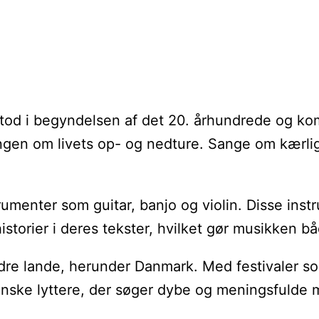
pstod i begyndelsen af det 20. århundrede og k
ællingen om livets op- og nedture. Sange om kærl
enter som guitar, banjo og violin. Disse instru
storier i deres tekster, hvilket gør musikken bå
re lande, herunder Danmark. Med festivaler som
anske lyttere, der søger dybe og meningsfulde 