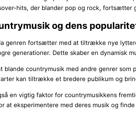
sover-hits, der blander pop og rock, fortsætter
ountrymusik og dens popularite
da genren fortsætter med at tiltrække nye lytte
gre generationer. Dette skaber en dynamisk mus
 at blande countrymusik med andre genrer som p
larter kan tiltrække et bredere publikum og brin
gså en vigtig faktor for countrymusikkens frem
or at eksperimentere med deres musik og finde n