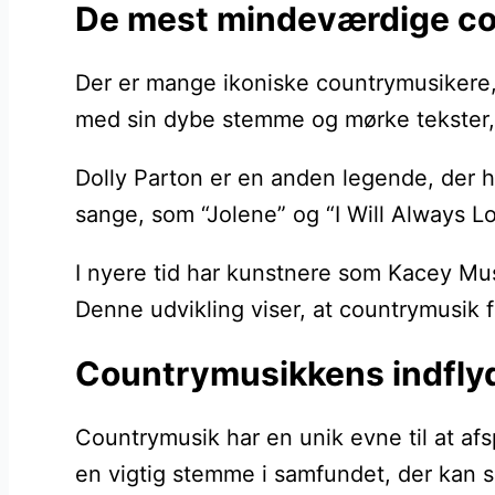
De mest mindeværdige co
Der er mange ikoniske countrymusikere,
med sin dybe stemme og mørke tekster, h
Dolly Parton er en anden legende, der h
sange, som “Jolene” og “I Will Always Lov
I nyere tid har kunstnere som Kacey Mus
Denne udvikling viser, at countrymusik 
Countrymusikkens indflyd
Countrymusik har en unik evne til at af
en vigtig stemme i samfundet, der kan 