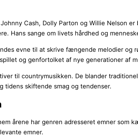
ohnny Cash, Dolly Parton og Willie Nelson er b
ere. Hans sange om livets hårdhed og menneskeli
endes evne til at skrive fængende melodier og r
 spillet og genfortolket af nye generationer af 
iver til countrymusikken. De blander tradition
sig tidens skiftende smag og tendenser.
n
nem årene har genren adresseret emner som kærl
elevante emner.