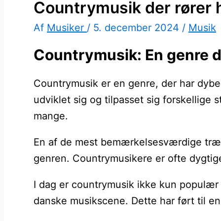
Countrymusik der rører h
Af
Musiker
/
5. december 2024
/
Musik
Countrymusik: En genre der
Countrymusik er en genre, der har dybe
udviklet sig og tilpasset sig forskellig
mange.
En af de mest bemærkelsesværdige træk v
genren. Countrymusikere er ofte dygtige 
I dag er countrymusik ikke kun populær
danske musikscene. Dette har ført til e