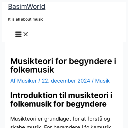
BasimWorld
Gå
til
It is all about music
indholdet
Musikteori for begyndere i
folkemusik
Af
Musiker
/
22. december 2024
/
Musik
Introduktion til musikteori i
folkemusik for begyndere
Musikteori er grundlaget for at forstå og
skabe musik. For begyndere i folkemusik