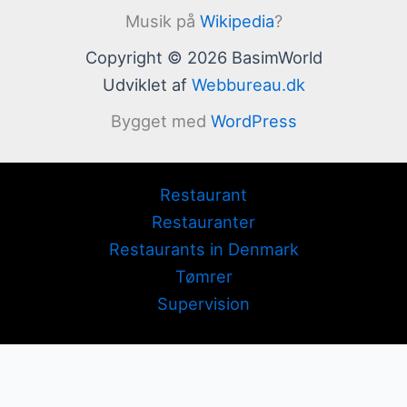
Musik på
Wikipedia
?
Copyright © 2026 BasimWorld
Udviklet af
Webbureau.dk
Bygget med
WordPress
Restaurant
Restauranter
Restaurants in Denmark
Tømrer
Supervision