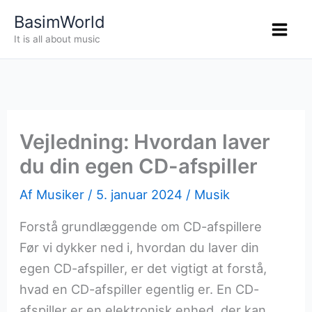
Gå
BasimWorld
til
It is all about music
indholdet
Vejledning: Hvordan laver
du din egen CD-afspiller
Af
Musiker
/
5. januar 2024
/
Musik
Forstå grundlæggende om CD-afspillere
Før vi dykker ned i, hvordan du laver din
egen CD-afspiller, er det vigtigt at forstå,
hvad en CD-afspiller egentlig er. En CD-
afspiller er en elektronisk enhed, der kan