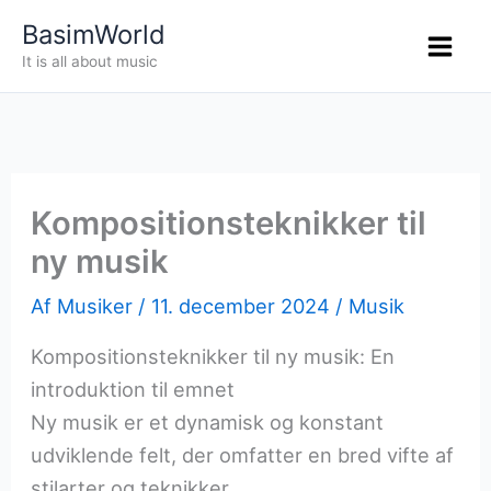
Gå
BasimWorld
til
It is all about music
indholdet
Kompositionsteknikker til
ny musik
Af
Musiker
/
11. december 2024
/
Musik
Kompositionsteknikker til ny musik: En
introduktion til emnet
Ny musik er et dynamisk og konstant
udviklende felt, der omfatter en bred vifte af
stilarter og teknikker.