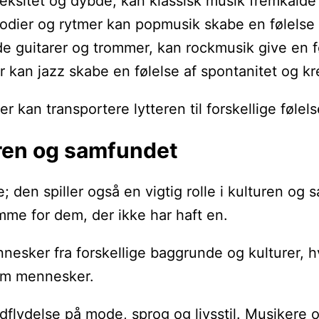
eksitet og dybde, kan klassisk musik fremkalde e
dier og rytmer kan popmusik skabe en følelse 
de guitarer og trommer, kan rockmusik give en fø
r kan jazz skabe en følelse af spontanitet og kre
r kan transportere lytteren til forskellige føle
uren og samfundet
; den spiller også en vigtig rolle i kulturen og
me for dem, der ikke har haft en.
nesker fra forskellige baggrunde og kulturer, 
lem mennesker.
lydelse på mode, sprog og livsstil. Musikere og