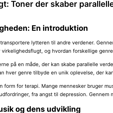
gt: Toner der skaber parallell
igheden: En introduktion
at transportere lytteren til andre verdener. Gen
irkelighedsflugt, og hvordan forskellige genrer 
 hjerne på en måde, der kan skabe parallelle ver
 kan hver genre tilbyde en unik oplevelse, der 
orm for terapi. Mange mennesker bruger musik ti
dfordringer, fra angst til depression. Gennem m
usik og dens udvikling