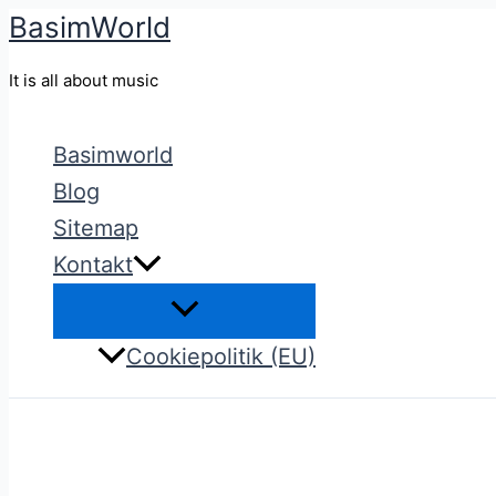
BasimWorld
Gå
til
It is all about music
indholdet
Basimworld
Blog
Sitemap
Kontakt
Cookiepolitik (EU)