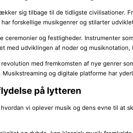
rækker sig tilbage til de tidligste civilisatione
ar forskellige musikgenrer og stilarter udvikle
iøse ceremonier og festligheder. Instrumenter s
et med udviklingen af noder og musiknotation, h
revolution med fremkomsten af nye genrer som ja
 Musikstreaming og digitale platforme har yderli
lydelse på lytteren
, hvordan vi oplever musik og dens evne til at s