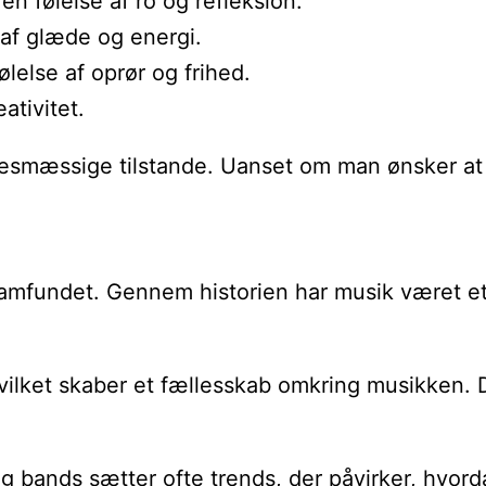
n følelse af ro og refleksion.
af glæde og energi.
lelse af oprør og frihed.
ativitet.
lsesmæssige tilstande. Uanset om man ønsker at s
 samfundet. Gennem historien har musik været et 
hvilket skaber et fællesskab omkring musikken.
 bands sætter ofte trends, der påvirker, hvorda