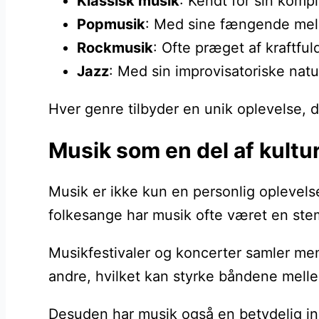
Klassisk musik
: Kendt for sin kompl
Popmusik
: Med sine fængende melo
Rockmusik
: Ofte præget af kraftful
Jazz
: Med sin improvisatoriske natu
Hver genre tilbyder en unik oplevelse, de
Musik som en del af kult
Musik er ikke kun en personlig oplevelse
folkesange har musik ofte været en stem
Musikfestivaler og koncerter samler men
andre, hvilket kan styrke båndene mel
Desuden har musik også en betydelig indf